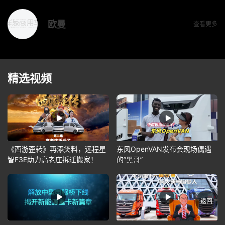
欧曼
查看更多
精选视频
《西游歪转》再添笑料，远程星
东风OpenVAN发布会现场偶遇
智F3E助力高老庄拆迁搬家！
的”黑哥”
返回