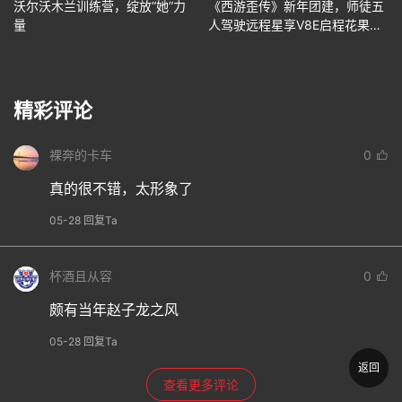
沃尔沃木兰训练营，绽放“她”力
《西游歪传》新年团建，师徒五
量
人驾驶远程星享V8E启程花果
山！
精彩评论
裸奔的卡车
0
真的很不错，太形象了
05-28 回复Ta
杯酒且从容
0
颇有当年赵子龙之风
05-28 回复Ta
返回
查看更多评论