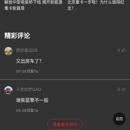
解放中型电驱桥下线 揭开新能源
北京重卡一岁啦！为什么值得纪
重卡新篇章
念？
精彩评论
奇妙香瓜DS
0
又出房车了？
05-28 回复Ta
人生如梦QAQ
0
潍柴蓝擎不一般
05-28 回复Ta
返回
查看更多评论