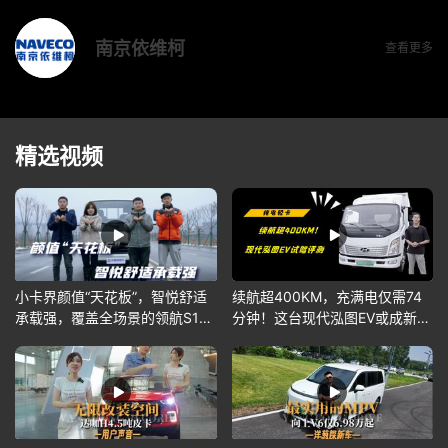
南京依维柯
查看更多
精选视频
小卡界颜值“天花板”，智悦舒适
续航超400KM，充满电仅需74
承载强，覆盖全场景的领航S1你
分钟！这台现代泓图EV或成新能
爱了吗？
源首选~