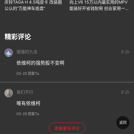
庆铃TAGA H 4.5吨皮卡 改装圈
向上V6 15万以内最实用的MPV
公认的“万能神车底盘”
能装好开省钱耐用 创业家用一步
到位
精彩评论
倔强的九龙
0
依维柯的强势股不变啊
05-25 回复Ta
哥们不行
0
唯有依维柯
05-25 回复Ta
返回
查看更多评论