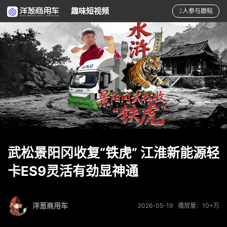
趣味短视频
2人参与跟帖
武松景阳冈收复“铁虎” 江淮新能源轻
卡ES9灵活有劲显神通
洋葱商用车
2026-05-19
播放量：10+万