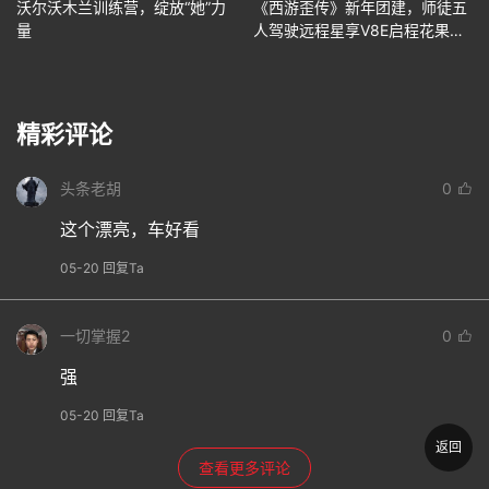
沃尔沃木兰训练营，绽放“她”力
《西游歪传》新年团建，师徒五
量
人驾驶远程星享V8E启程花果
山！
精彩评论
头条老胡
0
这个漂亮，车好看
05-20 回复Ta
一切掌握2
0
强
05-20 回复Ta
返回
查看更多评论