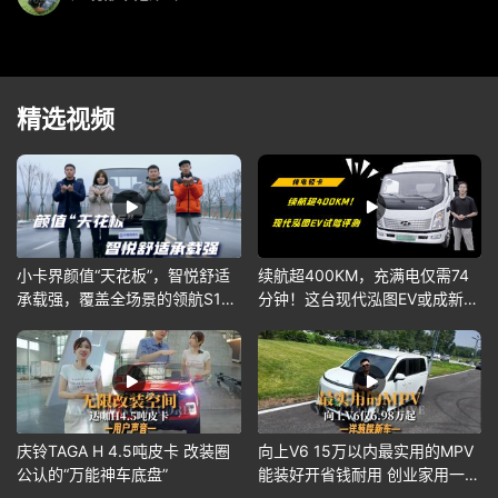
精选视频
小卡界颜值“天花板”，智悦舒适
续航超400KM，充满电仅需74
承载强，覆盖全场景的领航S1你
分钟！这台现代泓图EV或成新能
爱了吗？
源首选~
庆铃TAGA H 4.5吨皮卡 改装圈
向上V6 15万以内最实用的MPV
公认的“万能神车底盘”
能装好开省钱耐用 创业家用一步
到位