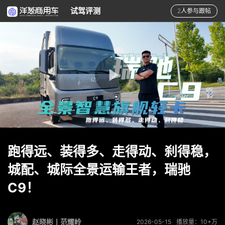
试驾评测
2人参与跟帖
跑得远、装得多、走得动、刹得稳，
城配、城际全景运输王者，瑞驰
C9！
赵晓彬丨范耀岭
2026-05-15
播放量：10+万