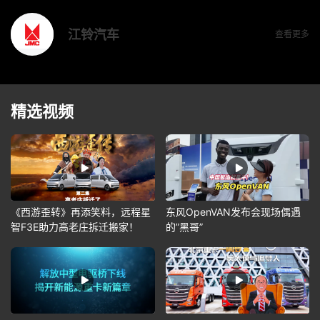
江铃汽车
查看更多
精选视频
《西游歪转》再添笑料，远程星
东风OpenVAN发布会现场偶遇
智F3E助力高老庄拆迁搬家！
的”黑哥”