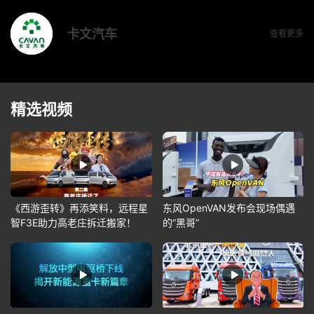
卡文汽车
查看更多
精选视频
《西游歪转》再添笑料，远程星
东风OpenVAN发布会现场偶遇
智F3E助力高老庄拆迁搬家！
的”黑哥”