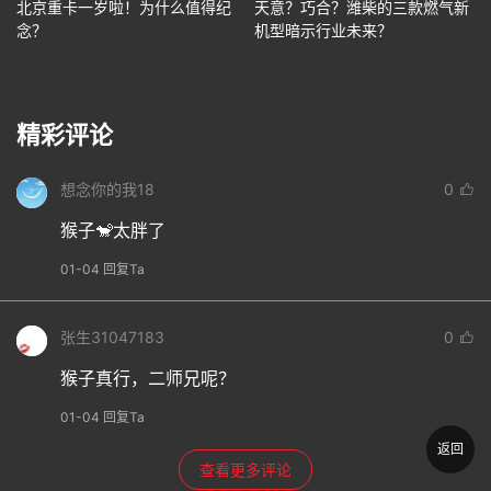
北京重卡一岁啦！为什么值得纪
天意？巧合？潍柴的三款燃气新
念？
机型暗示行业未来？
精彩评论
想念你的我18
0
猴子🐒太胖了
01-04 回复Ta
张生31047183
0
猴子真行，二师兄呢？
01-04 回复Ta
返回
查看更多评论