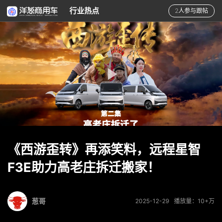
行业热点
2人参与跟帖
《西游歪转》再添笑料，远程星智
F3E助力高老庄拆迁搬家！
葱哥
2025-12-29
播放量：10+万