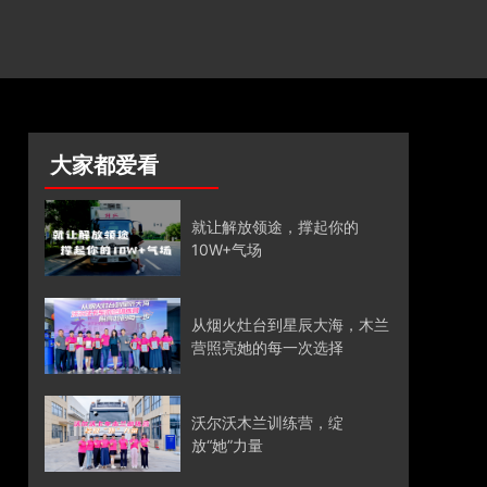
大家都爱看
就让解放领途，撑起你的
10W+气场
从烟火灶台到星辰大海，木兰
营照亮她的每一次选择
沃尔沃木兰训练营，绽
放“她”力量