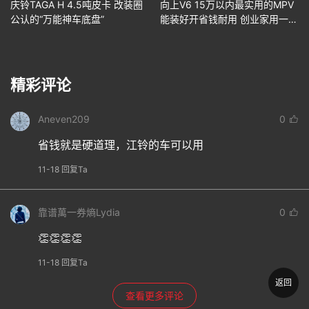
庆铃TAGA H 4.5吨皮卡 改装圈
向上V6 15万以内最实用的MPV
公认的“万能神车底盘”
能装好开省钱耐用 创业家用一步
到位
精彩评论
Aneven209
0
省钱就是硬道理，江铃的车可以用
11-18 回复Ta
靠谱萬一券熵Lydia
0
👏👏👏👏
11-18 回复Ta
返回
查看更多评论