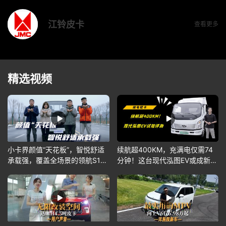
江铃皮卡
查看更多
精选视频
小卡界颜值“天花板”，智悦舒适
续航超400KM，充满电仅需74
承载强，覆盖全场景的领航S1你
分钟！这台现代泓图EV或成新能
爱了吗？
源首选~