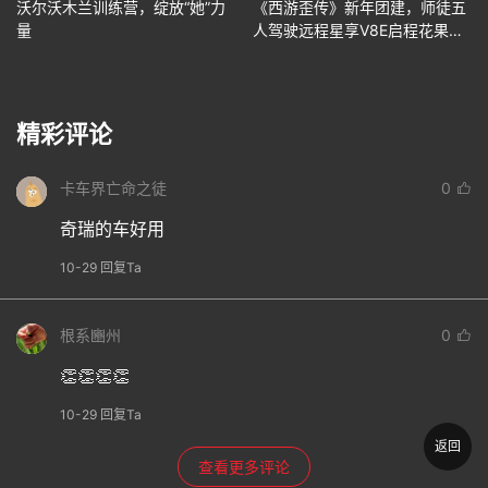
沃尔沃木兰训练营，绽放“她”力
《西游歪传》新年团建，师徒五
量
人驾驶远程星享V8E启程花果
山！
精彩评论
卡车界亡命之徒
0
奇瑞的车好用
10-29 回复Ta
根系豳州
0
👏👏👏👏
10-29 回复Ta
返回
查看更多评论