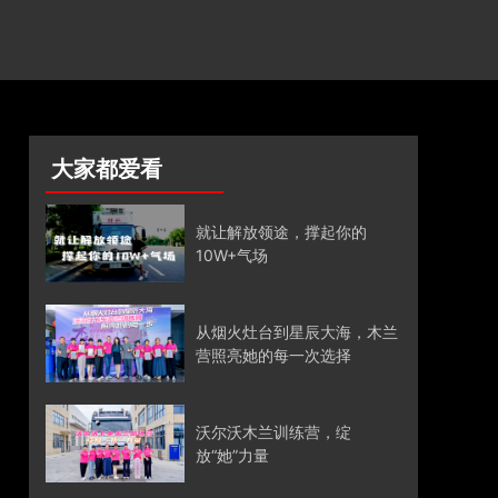
大家都爱看
就让解放领途，撑起你的
10W+气场
从烟火灶台到星辰大海，木兰
营照亮她的每一次选择
沃尔沃木兰训练营，绽
放“她”力量