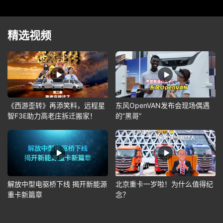
精选视频
《西游歪转》再添笑料，远程星
东风OpenVAN发布会现场偶遇
智F3E助力高老庄拆迁搬家！
的”黑哥”
解放中型电驱桥下线 揭开新能源
北京重卡一岁啦！为什么值得纪
重卡新篇章
念？