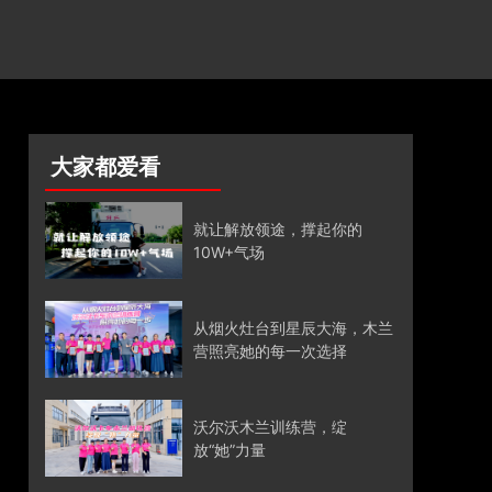
大家都爱看
就让解放领途，撑起你的
10W+气场
从烟火灶台到星辰大海，木兰
营照亮她的每一次选择
沃尔沃木兰训练营，绽
放“她”力量