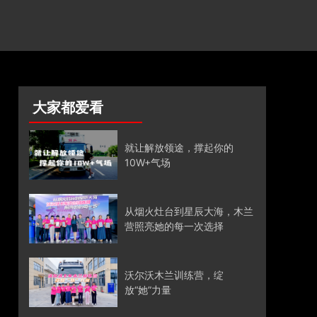
大家都爱看
就让解放领途，撑起你的
10W+气场
从烟火灶台到星辰大海，木兰
营照亮她的每一次选择
沃尔沃木兰训练营，绽
放“她”力量