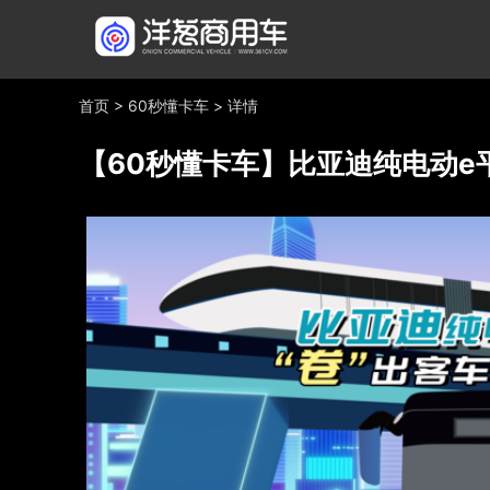
首页
>
60秒懂卡车
>
详情
【60秒懂卡车】比亚迪纯电动e平