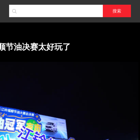
搜索
福顺节油决赛太好玩了