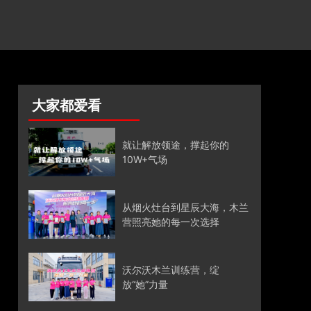
大家都爱看
就让解放领途，撑起你的
10W+气场
从烟火灶台到星辰大海，木兰
营照亮她的每一次选择
沃尔沃木兰训练营，绽
放“她”力量