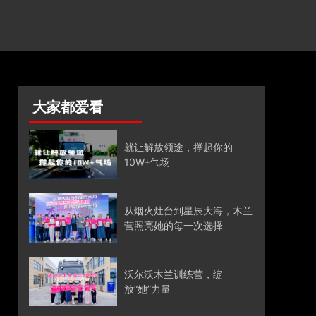
大家都爱看
就让解放领途，撑起你的
10W+气场
从烟火灶台到星辰大海，木兰
营照亮她的每一次选择
沃尔沃木兰训练营，绽
放“她”力量