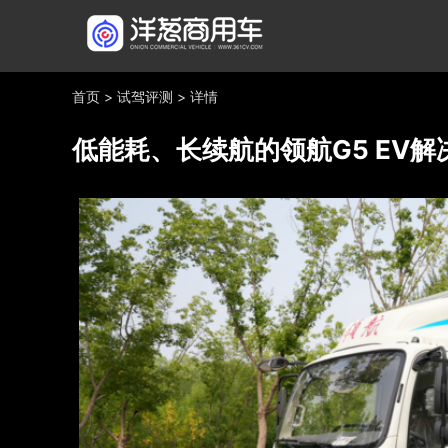
首页
>
试驾评测
>
详情
低能耗、长续航的领航G5 EV