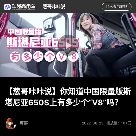
葱哥咔咔说
14人参与跟帖
【葱哥咔咔说】你知道中国限量版斯
堪尼亚650S上有多少个“V8”吗？
葱哥
2022-08-23
播放量：10+万