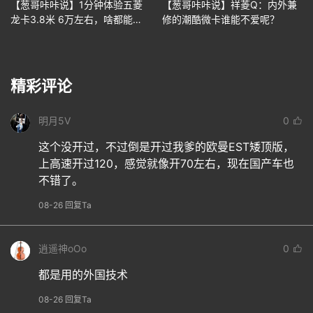
【葱哥咔咔说】1分钟体验五菱
【葱哥咔咔说】祥菱Q：内外兼
龙卡3.8米 6万左右，啥都能
修的潮酷微卡谁能不爱呢？
拉！
精彩评论
明月5V
0
这个没开过，不过倒是开过我爹的欧曼EST矮顶版，
上高速开过120，感觉就像开70左右，现在国产车也
不错了。
08-26 回复Ta
逍遥神oOo
0
都是用的外国技术
08-26 回复Ta