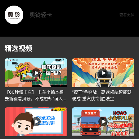
奥铃轻卡
查看更多
精选视频
【60秒懂卡车】 卡车小编本想
“镖王”争夺战，高速领航智能驾
去新疆看风景，不成想却“误入疆
驶成“重汽侠”制胜法宝
湖”？