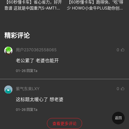
【60秒懂卡车】省心省力，好开
【60秒懂卡车】跑得快、“吃”得
靠谱 这就是中国重汽S-AMT16
少 HOWO小金牛PLUS助你创富
变速箱
加倍
精彩评论
用户2370362558065
0
老公累了 老婆也能开
01-26 回复Ta
紫气东来LXY
0
这标题太暖心了 想老婆
01-26 回复Ta
返回
查看更多评论