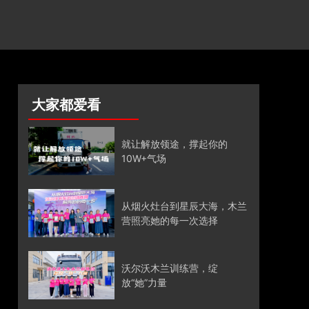
大家都爱看
就让解放领途，撑起你的
10W+气场
从烟火灶台到星辰大海，木兰
营照亮她的每一次选择
沃尔沃木兰训练营，绽
放“她”力量